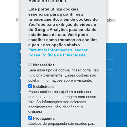
Aviso de Cookies
Fa
W
Este portal utiliza cookies
ce
ha
essenciais para garantir seu
Tw
bo
ts
funcionamento, além de cookies do
Voltar
Início
Imprimir
Baixar
itt
YouTube para exibição de vídeos e
ok
Ap
er
do Google Analytics para coleta de
p
estatísticas de uso. Você pode
escolher como tratamos os cookies
a partir das opções abaixo.
Para mais informações, acesse
DENUNCIE CORRUPÇÃO
nossa Política de Privacidade.
OUVIDORIA
Necessários
Sem esse tipo de cookie, nosso portal não
funciona plenamente. Esses cookies não
TRANSPARÊNCIA INSTITUCIONAL
coletam informações sobre o visitante.
Estatísticos
MAPA DO SITE
Esses cookies nos ajudam a entender
como os visitantes interagem com nosso
site. As informações são coletadas
anonimamente, não identificam o
Navegação
visitante.
Propaganda
Principal
Cookies de propaganda são usados para