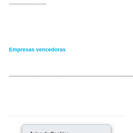
-------------------------
Empresas vencedoras
____________________________________________________
COMPARTILHE: