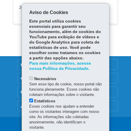
2017 a 2021
Aviso de Cookies
Este portal utiliza cookies
essenciais para garantir seu
funcionamento, além de cookies do
YouTube para exibição de vídeos e
do Google Analytics para coleta de
estatísticas de uso. Você pode
escolher como tratamos os cookies
a partir das opções abaixo.
Para mais informações, acesse
DENUNCIE CORRUPÇÃO
nossa Política de Privacidade.
OUVIDORIA
Necessários
Sem esse tipo de cookie, nosso portal não
funciona plenamente. Esses cookies não
TRANSPARÊNCIA INSTITUCIONAL
coletam informações sobre o visitante.
Estatísticos
MAPA DO SITE
Esses cookies nos ajudam a entender
como os visitantes interagem com nosso
site. As informações são coletadas
anonimamente, não identificam o
Navegação
visitante.